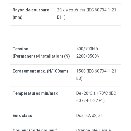
Rayon de courbure
20 x ø extérieur (IEC 60794-1-21
(mm)
E11)
Tension
400/700N à
(Permanente/Installation) (N)
2200/3500N
Ecrasement max. (N/100mm)
1500 (IEC 60794-1-21
E3)
Températures min/max
De -20°C à +70°C (IEC
60794-1-22 F1)
Euroclass
Dca, s2, d2, a1
Couleur (code couleur)
Orange, bleu, aqua,