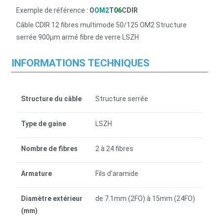
Exemple de référence :
O
OM2
T
06
CDIR
Câble CDIR 12 fibres multimode 50/125 OM2 Structure
serrée 900µm armé fibre de verre LSZH
INFORMATIONS TECHNIQUES
Structure du câble
Structure serrée
Type de gaine
LSZH
Nombre de fibres
2 à 24 fibres
Armature
Fils d’aramide
Diamètre extérieur
de 7.1mm (2FO) à 15mm (24FO)
(mm)