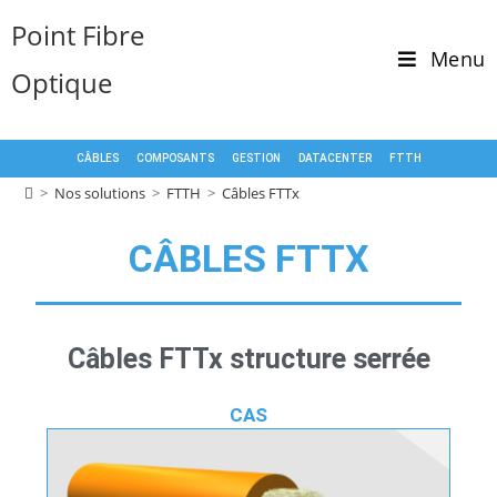
Point Fibre
Menu
Optique
CÂBLES
COMPOSANTS
GESTION
DATACENTER
FTTH
>
Nos solutions
>
FTTH
>
Câbles FTTx
CÂBLES FTTX
Câbles FTTx structure serrée
CAS