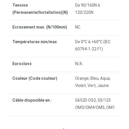
Tension
De 90/160N à
(Permanente/Installation)(N)
120/220N
Ecrasement max. (N/100mm)
NC
Températures min/max
De 0°C à +60°C (IEC
60794-1-22 F1)
Euroclass
N/A
Couleur (Code couleur)
Orange, Bleu, Aqua,
Violet, Vert, Jaune
Câble disponible en :
G652D OS2, 50/125
OM3/OM4/OM5, OM1