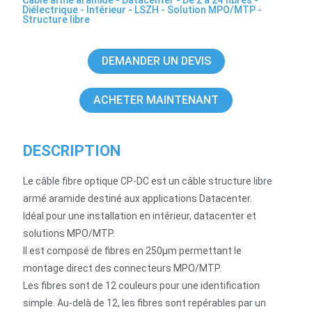
Câble armé aramide
-
Datacenter
-
De 2 à 24 fibres
-
Diélectrique
-
Intérieur
-
LSZH
-
Solution MPO/MTP
-
Structure libre
DEMANDER UN DEVIS
ACHETER MAINTENANT
DESCRIPTION
Le câble fibre optique CP-DC est un câble structure libre
armé aramide destiné aux applications Datacenter.
Idéal pour une installation en intérieur, datacenter et
solutions MPO/MTP.
Il est composé de fibres en 250µm permettant le
montage direct des connecteurs MPO/MTP.
Les fibres sont de 12 couleurs pour une identification
simple. Au-delà de 12, les fibres sont repérables par un