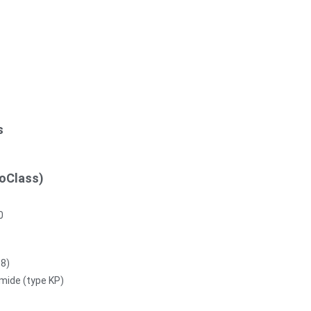
s
roClass)
0
98)
mide (type KP)