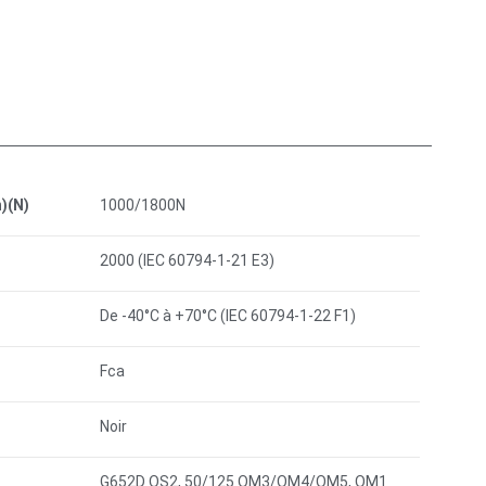
)(N)
1000/1800N
2000 (IEC 60794-1-21 E3)
De -40°C à +70°C (IEC 60794-1-22 F1)
Fca
Noir
G652D OS2, 50/125 OM3/OM4/OM5, OM1