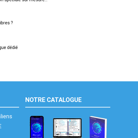
ibres ?
gue dédié
NOTRE CATALOGUE
aliens
E