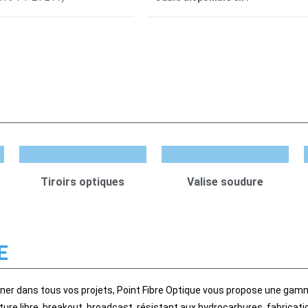
Tiroirs optiques
Valise soudure
E
er dans tous vos projets, Point Fibre Optique vous propose une gamm
ture libre, breakout, broadcast, résistant aux hydrocarbures, fabrica