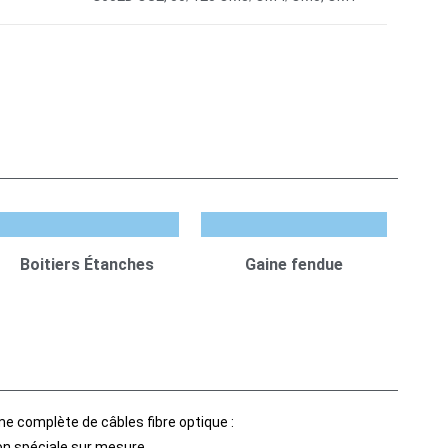
Boitiers Étanches
Gaine fendue
e complète de câbles fibre optique :
tion spéciale sur mesure…