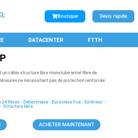
Search
for:
Boutique
Devis rapide
SEARCH BUTTON
RE
DATACENTER
FTTH
DP
t un câble structure libre monotube armé fibre de
xtérieures ne nécessitant pas de protection renforcée
à 24 fibres
-
Diélectrique
-
Euroclass Fca
-
Extérieur
-
-
Structure libre
S
ACHETER MAINTENANT