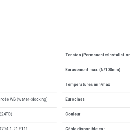
Tension (Permanente/Installation
Ecrasement max. (N/100mm)
Températures min/max
nforcée WB (water-blocking)
Euroclass
(24FO)
Couleur
60794-1-21 E11)
Câble disponible en :