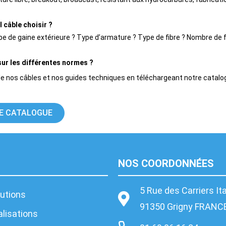
 câble choisir ?
e de gaine extérieure ? Type d’armature ? Type de fibre ? Nombre de f
sur les différentes normes ?
e nos câbles et nos guides techniques en téléchargeant notre catalo
E CATALOGUE
NOS COORDONNÉES
5 Rue des Carriers It
utions
91350 Grigny FRANC
lisations