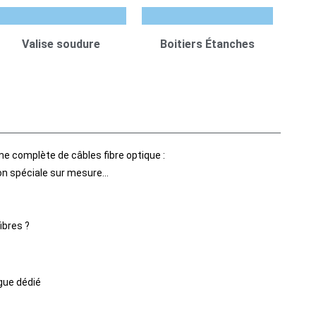
Valise soudure
Boitiers Étanches
e complète de câbles fibre optique :
tion spéciale sur mesure…
ibres ?
gue dédié