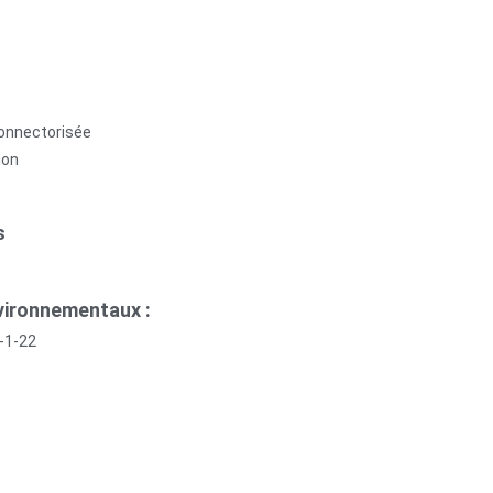
connectorisée
ion
s
vironnementaux :
-1-22