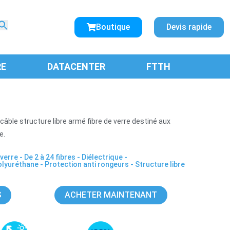
Search
for:
Boutique
Devis rapide
SEARCH BUTTON
RE
DATACENTER
FTTH
câble structure libre armé fibre de verre destiné aux
e.
 verre
-
De 2 à 24 fibres
-
Diélectrique
-
olyuréthane
-
Protection anti rongeurs
-
Structure libre
S
ACHETER MAINTENANT