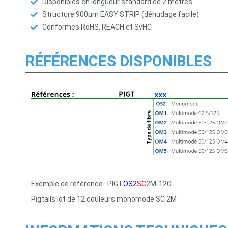
Disponibles en longueur standard de 2 mètres
Structure 900µm EASY STRIP (dénudage facile)
Conformes RoHS, REACH et SvHC
RÉFÉRENCES DISPONIBLES
Exemple de référence
:
PIGT
OS2
SC
2
M-12C
Pigtails lot de 12 couleurs monomode SC 2M