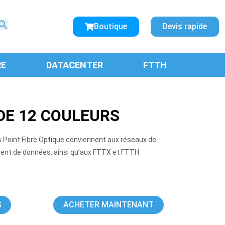
Search
for:
Boutique
Devis rapide
SEARCH BUTTON
RE
DATACENTER
FTTH
 DE 12 COULEURS
rs Point Fibre Optique conviennent aux réseaux de
ent de données, ainsi qu’aux FTTX et FTTH
S
ACHETER MAINTENANT