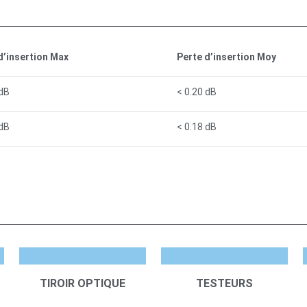
d’insertion Max
Perte d’insertion Moy
 dB
< 0.20 dB
 dB
< 0.18 dB
TIROIR OPTIQUE
TESTEURS