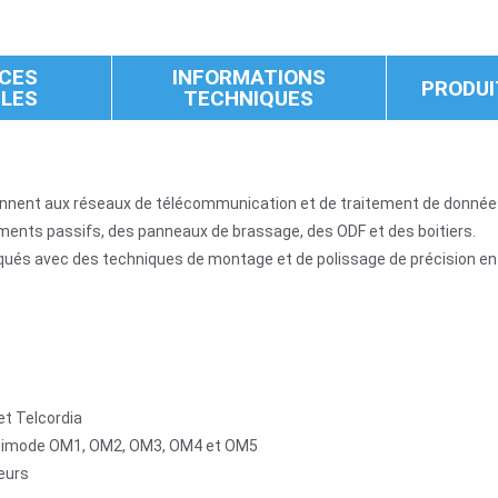
CES
INFORMATIONS
PRODUI
BLES
TECHNIQUES
viennent aux réseaux de télécommunication et de traitement de donnée
ipements passifs, des panneaux de brassage, des ODF et des boitiers.
qués avec des techniques de montage et de polissage de précision en 
t Telcordia
ultimode OM1, OM2, OM3, OM4 et OM5
eurs