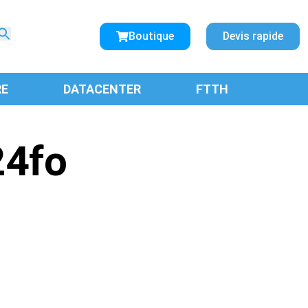
Search
for:
Boutique
Devis rapide
SEARCH BUTTON
RE
DATACENTER
FTTH
24fo