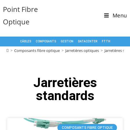
Point Fibre
Menu
Optique
CÂBLES
COMPOSANTS
GESTION
DATACENTER
FTTH
>
Composants fibre optique
>
Jarretières optiques
>
Jarretières st
Jarretières
standards
COMPOSANTS FIBRE OPTIQUE