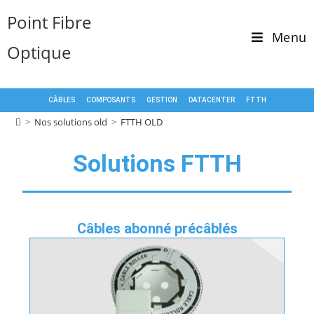
Point Fibre
Menu
Optique
CÂBLES
COMPOSANTS
GESTION
DATACENTER
FTTH
>
Nos solutions old
>
FTTH OLD
Solutions FTTH
Câbles abonné précâblés