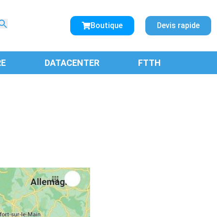
Search
for:
Boutique
Devis rapide
SEARCH BUTTON
RE
DATACENTER
FTTH