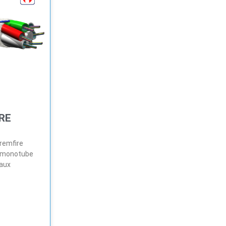
RE
tremfire
re monotube
 aux