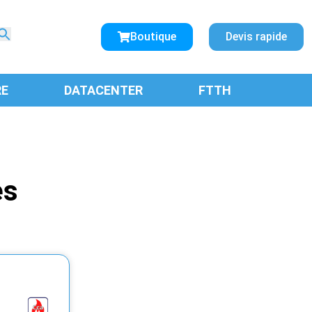
Search
for:
Boutique
Devis rapide
SEARCH BUTTON
RE
DATACENTER
FTTH
es