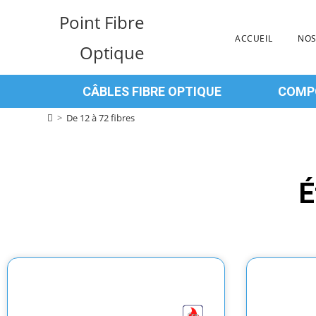
Point Fibre
ACCUEIL
NOS
Optique
CÂBLES FIBRE OPTIQUE
COMPO
>
De 12 à 72 fibres
É