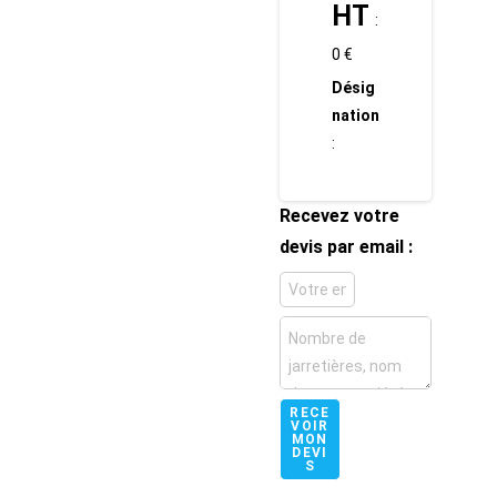
HT
:
0 €
Désig
nation
:
Recevez votre
devis par email :
RECE
VOIR
MON
DEVI
S