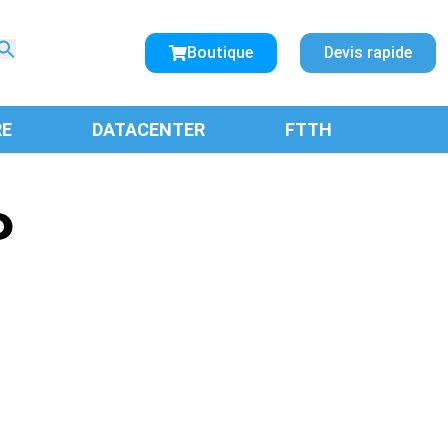
Search
for:
Boutique
Devis rapide
SEARCH BUTTON
RE
DATACENTER
FTTH
P