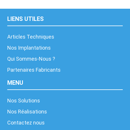
x
c
LIENS UTILES
i
t
a
Articles Techniques
t
i
Nos Implantations
o
Qui Sommes-Nous ?
n
s
Partenaires Fabricants
e
x
MENU
u
e
l
Nos Solutions
l
Nos Réalisations
e
e
Contactez nous
s