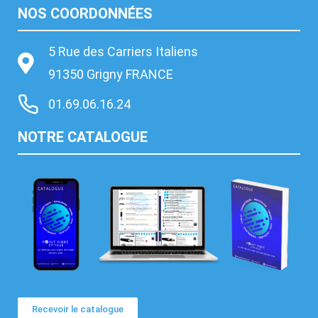
t
NOS COORDONNÉES
n
é
5 Rue des Carriers Italiens
c
e
91350 Grigny FRANCE
s
01.69.06.16.24
s
a
NOTRE CATALOGUE
i
r
e
p
o
u
r
q
u
e
l
Recevoir le catalogue
e